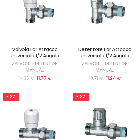
Valvola Far Attacco
Detentore Far Attacco
AGGIUNGI AL CARRELLO
AGGIUNGI AL CARRELLO
Universale 1/2 Angolo
Universale 1/2 Angolo
VALVOLE E DETENTORI
VALVOLE E DETENTORI
MANUALI
MANUALI
14,36 €
11,77 €
13,71 €
11,24 €
-18%
-18%