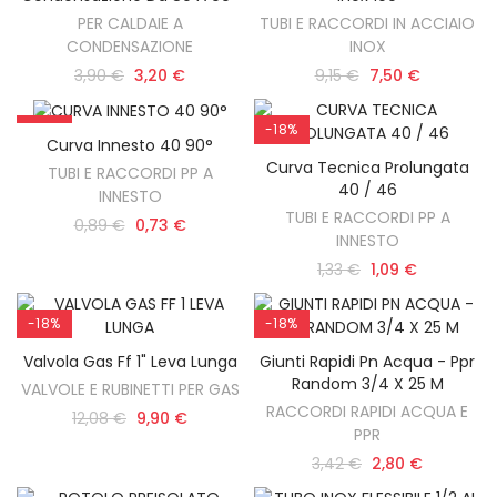
PER CALDAIE A
TUBI E RACCORDI IN ACCIAIO
CONDENSAZIONE
INOX
3,90 €
3,20 €
9,15 €
7,50 €
-18%
-18%
Curva Innesto 40 90°
AGGIUNGI AL CARRELLO
Curva Tecnica Prolungata
AGGIUNGI AL CARRELLO
TUBI E RACCORDI PP A
40 / 46
INNESTO
TUBI E RACCORDI PP A
0,89 €
0,73 €
INNESTO
1,33 €
1,09 €
-18%
-18%
Valvola Gas Ff 1" Leva Lunga
Giunti Rapidi Pn Acqua - Ppr
AGGIUNGI AL CARRELLO
AGGIUNGI AL CARRELLO
Random 3/4 X 25 M
VALVOLE E RUBINETTI PER GAS
RACCORDI RAPIDI ACQUA E
12,08 €
9,90 €
PPR
3,42 €
2,80 €