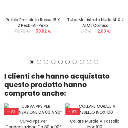
Rotolo Preisolato Rosso 16 X
Tubo Multistrato Nudo 14 X 2
2 Pexb-Al-Pexb
Al Mt Comisa
70,76 €
58,02 €
3,17 €
2,60 €
I clienti che hanno acquistato
questo prodotto hanno
comprato anche:
-18%
-18%
Curva Pps Per
Collare Murale A Tassello
AGGIUNGI AL CARRELLO
AGGIUNGI AL CARRELLO
Condensazione Da 80 A 90°
Inox 100