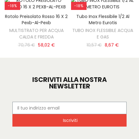
-18%
-18%
Rotolo Preisolato Rosso 16 X 2
Tubo Inox Flessibile 1/2 Al
AGGIUNGI AL CARRELLO
AGGIUNGI AL CARRELLO
Pexb-Al-Pexb
Metro Eurotis
MULTISTRATO PER ACQUA
TUBO INOX FLESSIBILE ACQUA
CALDA E FREDDA
E GAS
70,76 €
58,02 €
10,57 €
8,67 €
ISCRIVITI ALLA NOSTRA
NEWSLETTER
Iscriviti