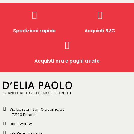
Spedizioni rapide
Acquisti B2C
Acquisti ora e paghi a rate
Via bastioni San Giacomo, 50
72100 Brindisi
0831 523862
info@deliapaolo.it