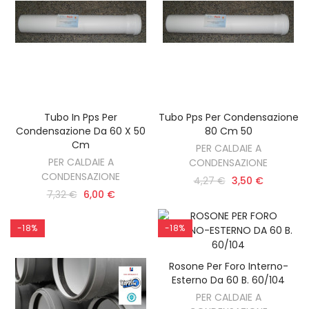
Tubo In Pps Per
Tubo Pps Per Condensazione
AGGIUNGI AL CARRELLO
AGGIUNGI AL CARRELLO
Condensazione Da 60 X 50
80 Cm 50
Cm
PER CALDAIE A
PER CALDAIE A
CONDENSAZIONE
CONDENSAZIONE
4,27 €
3,50 €
7,32 €
6,00 €
-18%
-18%
Rosone Per Foro Interno-
AGGIUNGI AL CARRELLO
Esterno Da 60 B. 60/104
PER CALDAIE A