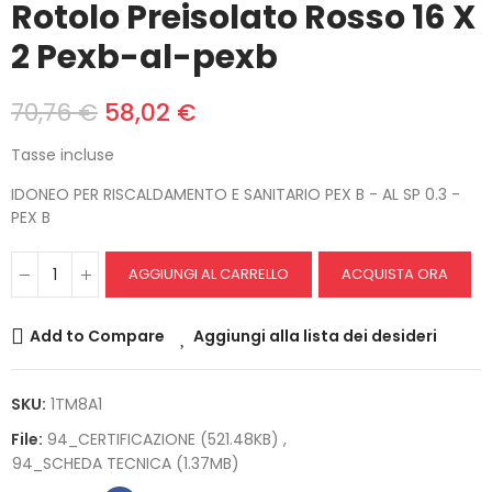
Rotolo Preisolato Rosso 16 X
2 Pexb-al-pexb
70,76 €
58,02 €
Tasse incluse
IDONEO PER RISCALDAMENTO E SANITARIO PEX B - AL SP 0.3 -
PEX B
AGGIUNGI AL CARRELLO
ACQUISTA ORA
Add to Compare
Aggiungi alla lista dei desideri
SKU:
1TM8A1
File:
94_CERTIFICAZIONE (521.48KB)
94_SCHEDA TECNICA (1.37MB)