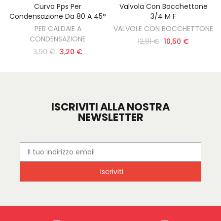
Curva Pps Per
Valvola Con Bocchettone
AGGIUNGI AL CARRELLO
AGGIUNGI AL CARRELLO
Condensazione Da 80 A 45°
3/4 M F
PER CALDAIE A
VALVOLE CON BOCCHETTONE
CONDENSAZIONE
12,81 €
10,50 €
3,90 €
3,20 €
ISCRIVITI ALLA NOSTRA
NEWSLETTER
Iscriviti