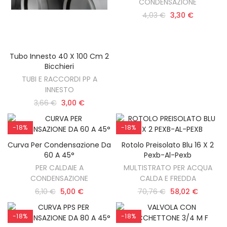
CONDENSAZIONE
4,03 €
3,30 €
Tubo Innesto 40 X 100 Cm 2
AGGIUNGI AL CARRELLO
Bicchieri
TUBI E RACCORDI PP A
INNESTO
3,66 €
3,00 €
-18%
-18%
Curva Per Condensazione Da
Rotolo Preisolato Blu 16 X 2
AGGIUNGI AL CARRELLO
AGGIUNGI AL CARRELLO
60 A 45°
Pexb-Al-Pexb
PER CALDAIE A
MULTISTRATO PER ACQUA
CONDENSAZIONE
CALDA E FREDDA
6,10 €
5,00 €
70,76 €
58,02 €
-18%
-18%