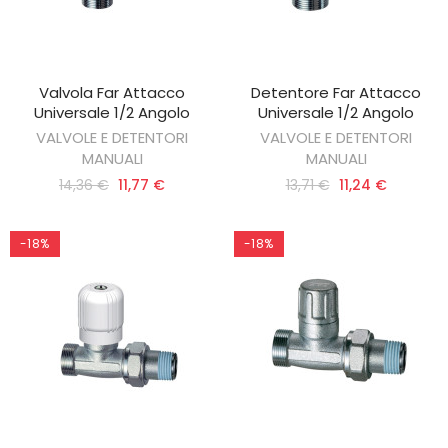
Valvola Far Attacco
Detentore Far Attacco
AGGIUNGI AL CARRELLO
AGGIUNGI AL CARRELLO
Universale 1/2 Angolo
Universale 1/2 Angolo
VALVOLE E DETENTORI
VALVOLE E DETENTORI
MANUALI
MANUALI
14,36 €
11,77 €
13,71 €
11,24 €
-18%
-18%