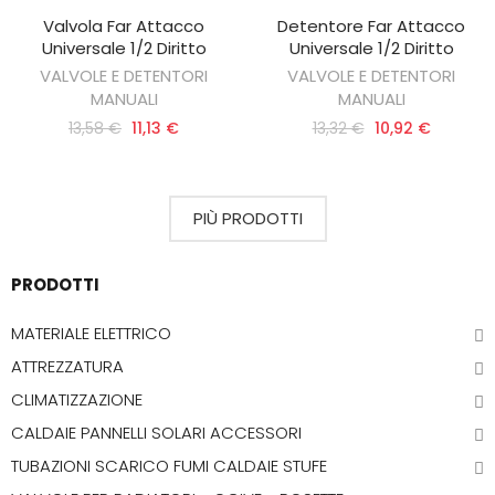
Valvola Far Attacco
Detentore Far Attacco
AGGIUNGI AL CARRELLO
AGGIUNGI AL CARRELLO
Universale 1/2 Diritto
Universale 1/2 Diritto
VALVOLE E DETENTORI
VALVOLE E DETENTORI
MANUALI
MANUALI
13,58 €
11,13 €
13,32 €
10,92 €
PIÙ PRODOTTI
PRODOTTI
MATERIALE ELETTRICO
ATTREZZATURA
CLIMATIZZAZIONE
CALDAIE PANNELLI SOLARI ACCESSORI
TUBAZIONI SCARICO FUMI CALDAIE STUFE