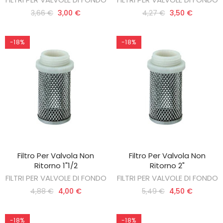
3,66 €
3,00 €
4,27 €
3,50 €
-18%
-18%
Filtro Per Valvola Non
Filtro Per Valvola Non
AGGIUNGI AL CARRELLO
AGGIUNGI AL CARRELLO
Ritorno 1"1/2
Ritorno 2"
FILTRI PER VALVOLE DI FONDO
FILTRI PER VALVOLE DI FONDO
4,88 €
4,00 €
5,49 €
4,50 €
-18%
-18%