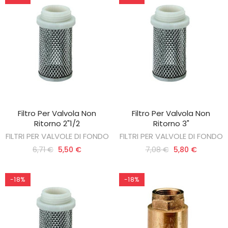
Filtro Per Valvola Non
Filtro Per Valvola Non
AGGIUNGI AL CARRELLO
AGGIUNGI AL CARRELLO
Ritorno 2"1/2
Ritorno 3"
FILTRI PER VALVOLE DI FONDO
FILTRI PER VALVOLE DI FONDO
6,71 €
5,50 €
7,08 €
5,80 €
-18%
-18%