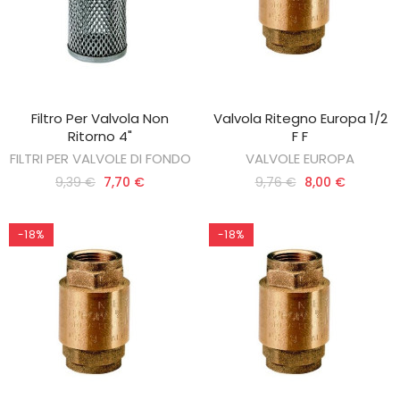
Filtro Per Valvola Non
Valvola Ritegno Europa 1/2
AGGIUNGI AL CARRELLO
AGGIUNGI AL CARRELLO
Ritorno 4"
F F
FILTRI PER VALVOLE DI FONDO
VALVOLE EUROPA
9,39 €
7,70 €
9,76 €
8,00 €
-18%
-18%