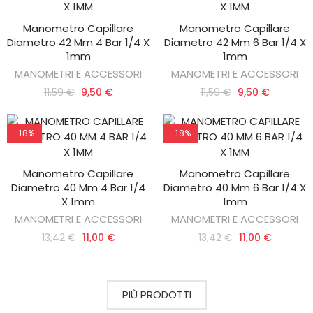
Manometro Capillare
Manometro Capillare
AGGIUNGI AL CARRELLO
AGGIUNGI AL CARRELLO
Diametro 42 Mm 4 Bar 1/4 X
Diametro 42 Mm 6 Bar 1/4 X
1mm
1mm
MANOMETRI E ACCESSORI
MANOMETRI E ACCESSORI
11,59 €
9,50 €
11,59 €
9,50 €
-18%
-18%
Manometro Capillare
Manometro Capillare
AGGIUNGI AL CARRELLO
AGGIUNGI AL CARRELLO
Diametro 40 Mm 4 Bar 1/4
Diametro 40 Mm 6 Bar 1/4 X
X 1mm
1mm
MANOMETRI E ACCESSORI
MANOMETRI E ACCESSORI
13,42 €
11,00 €
13,42 €
11,00 €
PIÙ PRODOTTI