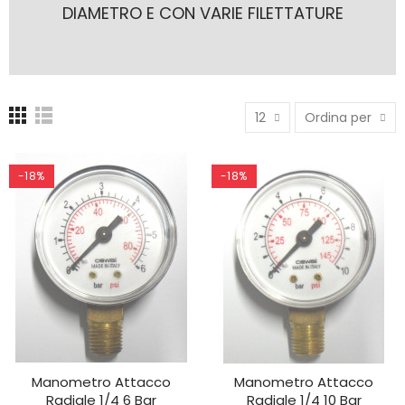
DIAMETRO E CON VARIE FILETTATURE
12
Ordina per
-18%
-18%
Manometro Attacco
Manometro Attacco
AGGIUNGI AL CARRELLO
AGGIUNGI AL CARRELLO
Radiale 1/4 6 Bar
Radiale 1/4 10 Bar