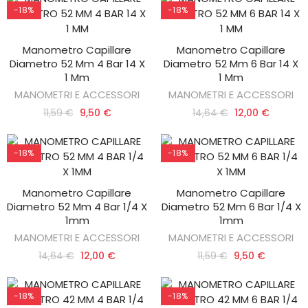
-18%
-18%
Manometro Capillare
Manometro Capillare
AGGIUNGI AL CARRELLO
AGGIUNGI AL CARRELLO
Diametro 52 Mm 4 Bar 14 X
Diametro 52 Mm 6 Bar 14 X
1 Mm
1 Mm
MANOMETRI E ACCESSORI
MANOMETRI E ACCESSORI
11,59 €
9,50 €
14,64 €
12,00 €
-18%
-18%
Manometro Capillare
Manometro Capillare
AGGIUNGI AL CARRELLO
AGGIUNGI AL CARRELLO
Diametro 52 Mm 4 Bar 1/4 X
Diametro 52 Mm 6 Bar 1/4 X
1mm
1mm
MANOMETRI E ACCESSORI
MANOMETRI E ACCESSORI
14,64 €
12,00 €
11,59 €
9,50 €
-18%
-18%