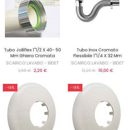
Tubo Jolliflex 1"1/2 X 40- 50
Tubo Inox Cromato
AGGIUNGI AL CARRELLO
AGGIUNGI AL CARRELLO
Mm Ghiera Cromata
Flessibile 1"1/4 X 32 Mm
SCARICO LAVABO - BIDET
SCARICO LAVABO - BIDET
2,68 €
2,20 €
12,20 €
10,00 €
-18%
-18%