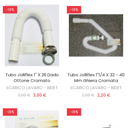
-18%
-18%
Tubo Jolliflex 1" X 26 Dado
Tubo Jolliflex 1"1/4 X 32 - 40
AGGIUNGI AL CARRELLO
AGGIUNGI AL CARRELLO
Ottone Cromato
Mm Ghiera Cromata
SCARICO LAVABO - BIDET
SCARICO LAVABO - BIDET
3,66 €
3,00 €
2,68 €
2,20 €
-18%
-18%