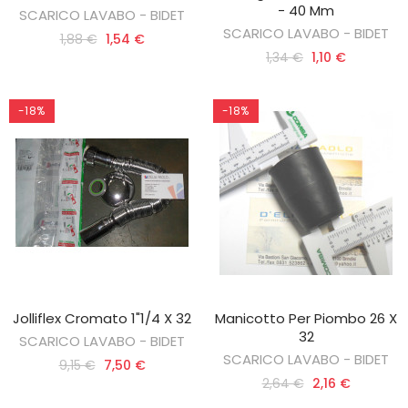
- 40 Mm
SCARICO LAVABO - BIDET
SCARICO LAVABO - BIDET
1,88 €
1,54 €
1,34 €
1,10 €
-18%
-18%
Jolliflex Cromato 1"1/4 X 32
Manicotto Per Piombo 26 X
AGGIUNGI AL CARRELLO
AGGIUNGI AL CARRELLO
32
SCARICO LAVABO - BIDET
SCARICO LAVABO - BIDET
9,15 €
7,50 €
2,64 €
2,16 €