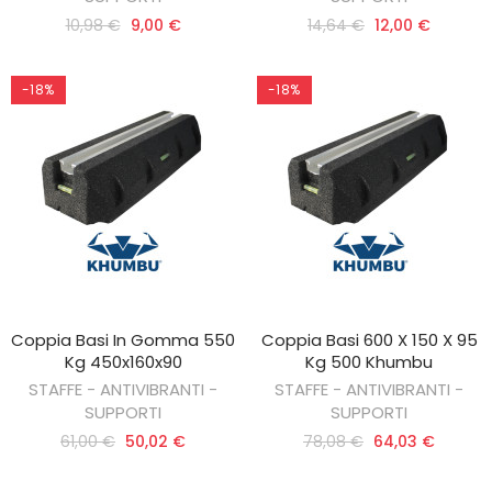
10,98 €
9,00 €
14,64 €
12,00 €
-18%
-18%
Coppia Basi In Gomma 550
Coppia Basi 600 X 150 X 95
AGGIUNGI AL CARRELLO
AGGIUNGI AL CARRELLO
Kg 450x160x90
Kg 500 Khumbu
STAFFE - ANTIVIBRANTI -
STAFFE - ANTIVIBRANTI -
SUPPORTI
SUPPORTI
61,00 €
50,02 €
78,08 €
64,03 €