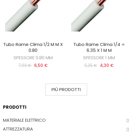
Tubo Rame Clima 1/2 M M X
Tubo Rame Clima 1/4 =
AGGIUNGI AL CARRELLO
AGGIUNGI AL CARRELLO
0.80
6.35 X 1 M M
SPESSORE 0.80 MM
SPESSORE 1 MM
7,93 €
6,50 €
5,25 €
4,30 €
PIÙ PRODOTTI
PRODOTTI
MATERIALE ELETTRICO
ATTREZZATURA