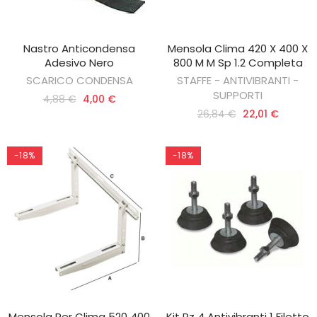
Nastro Anticondensa
Mensola Clima 420 X 400 X
AGGIUNGI AL CARRELLO
AGGIUNGI AL CARRELLO
Adesivo Nero
800 M M Sp 1.2 Completa
SCARICO CONDENSA
STAFFE - ANTIVIBRANTI -
SUPPORTI
4,88 €
4,00 €
26,84 €
22,01 €
-18%
-18%
Mensola Per Clima 520 400
Kit Pz 4 Antivibranti 1 Filetto