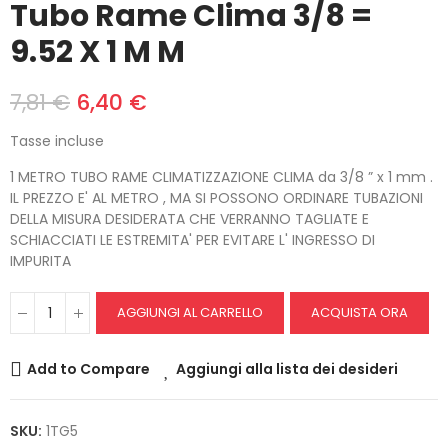
Tubo Rame Clima 3/8 =
9.52 X 1 M M
7,81 €
6,40 €
Tasse incluse
1 METRO TUBO RAME CLIMATIZZAZIONE CLIMA da 3/8 ” x 1 mm .
IL PREZZO E' AL METRO , MA SI POSSONO ORDINARE TUBAZIONI
DELLA MISURA DESIDERATA CHE VERRANNO TAGLIATE E
SCHIACCIATI LE ESTREMITA' PER EVITARE L' INGRESSO DI
IMPURITA
AGGIUNGI AL CARRELLO
ACQUISTA ORA
Add to Compare
Aggiungi alla lista dei desideri
SKU:
1TG5