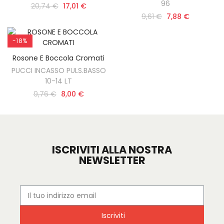
96
20,74 €
17,01 €
9,61 €
7,88 €
-18%
Rosone E Boccola Cromati
AGGIUNGI AL CARRELLO
PUCCI INCASSO PULS.BASSO
10-14 LT
9,76 €
8,00 €
ISCRIVITI ALLA NOSTRA
NEWSLETTER
Iscriviti