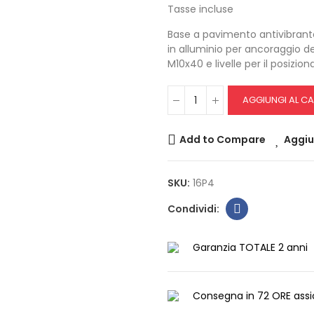
Tasse incluse
Base a pavimento antivibrante
in alluminio per ancoraggio del
M10x40 e livelle per il posizi
AGGIUNGI AL C
Add to Compare
Aggiun
SKU:
16P4
Garanzia TOTALE 2 anni
Consegna in 72 ORE assi