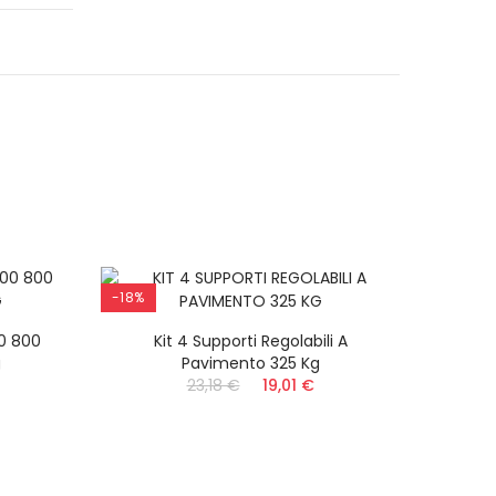
-18%
-18%
NON DISPONIBILE
0 800
Kit 4 Supporti Regolabili A
Coppia
g
Pavimento 325 Kg
23,18 €
19,01 €