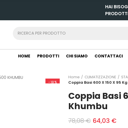
HAI BISOG
PRODOTT
HOME
PRODOTTI
CHI SIAMO
CONTATTACI
Home
CLIMATIZZAZIONE
STA
-18%
Coppia Basi 600 X 150 X 95 
Coppia Basi 6
Khumbu
78,08 €
64,03 €