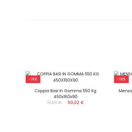
-18%
-18%
i Per
Coppia Basi In Gomma 550 Kg
Menso
450x160x90
61,00 €
50,02 €