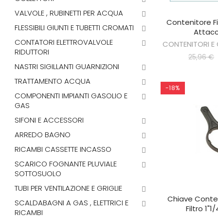
VALVOLE , RUBINETTI PER ACQUA
Contenitore Fi
AGGIUNGI 
FLESSIBILI GIUNTI E TUBETTI CROMATI
Attacc
CONTATORI ELETTROVALVOLE
CONTENITORI E 
RIDUTTORI
25,96 €
NASTRI SIGILLANTI GUARNIZIONI
TRATTAMENTO ACQUA
-18%
COMPONENTI IMPIANTI GASOLIO E
GAS
SIFONI E ACCESSORI
ARREDO BAGNO
RICAMBI CASSETTE INCASSO
SCARICO FOGNANTE PLUVIALE
SOTTOSUOLO
TUBI PER VENTILAZIONE E GRIGLIE
Chiave Conten
AGGIUNGI 
SCALDABAGNI A GAS , ELETTRICI E
Filtro 1"1
RICAMBI