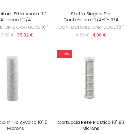
itore Filtro Vuoto 10"
Staffa Singola Per
GIUNGI AL CARRELLO
AGGIUNGI AL CARRELLO
Attacco 1" 1/4
Contenitore 1"1/4-1"- 3/4
TORI E CARTUCCE 10 "
CONTENITORI E CARTUCCE 10 "
47,58 €
39,02 €
4,88 €
4,00 €
-18%
ia In Filo Avvolto 10" 5
Cartuccia Rete Plastica 10" 80
GIUNGI AL CARRELLO
AGGIUNGI AL CARRELLO
Microns
Microns