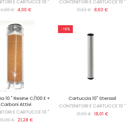
TORI E CARTUCCE 10 "
CONTENITORI E CARTUCCE 10 "
4,88 €
4,00 €
10,52 €
8,63 €
-18%
a 10 " Resine C/100 E +
Cartuccia 10" Sterasil
GIUNGI AL CARRELLO
AGGIUNGI AL CARRELLO
Carboni Attivi
CONTENITORI E CARTUCCE 10 "
TORI E CARTUCCE 10 "
21,96 €
18,01 €
25,96 €
21,28 €