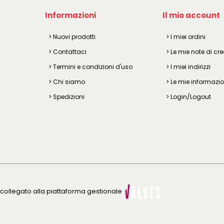
Informazioni
Il mio account
> Nuovi prodotti
> I miei ordini
> Contattaci
> Le mie note di cre
> Termini e condizioni d'uso
> I miei indirizzi
> Chi siamo
> Le mie informazio
> Spedizioni
> Login/Logout
e collegato alla piattaforma gestionale