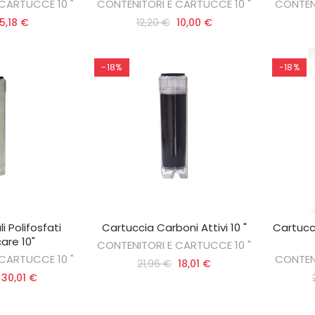
CARTUCCE 10 "
CONTENITORI E CARTUCCE 10 "
CONTENI
5,18 €
12,20 €
10,00 €
-18%
-18%
i Polifosfati
Cartuccia Carboni Attivi 10 "
Cartucci
AL CARRELLO
AGGIUNGI AL CARRELLO
AG
are 10"
CONTENITORI E CARTUCCE 10 "
CARTUCCE 10 "
CONTENI
21,96 €
18,01 €
30,01 €