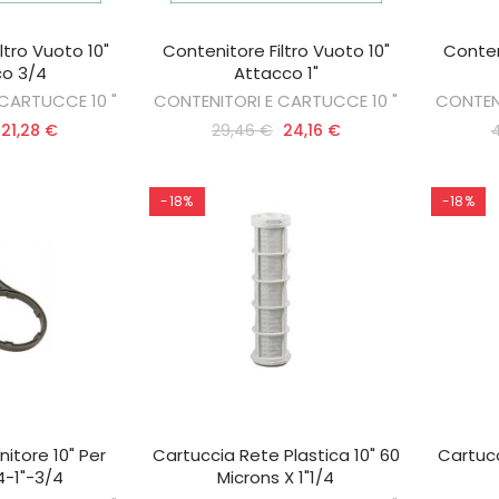
ltro Vuoto 10"
Contenitore Filtro Vuoto 10"
Conten
AL CARRELLO
AGGIUNGI AL CARRELLO
AG
o 3/4
Attacco 1"
CARTUCCE 10 "
CONTENITORI E CARTUCCE 10 "
CONTENI
21,28 €
29,46 €
24,16 €
-18%
-18%
itore 10" Per
Cartuccia Rete Plastica 10" 60
Cartucc
AL CARRELLO
AGGIUNGI AL CARRELLO
AG
/4-1"-3/4
Microns X 1"1/4