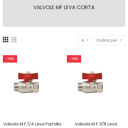
VALVOLE MF LEVA CORTA
4
Ordina per
-18%
-18%
Valvola M F 1/4 Leva Farfalla
Valvola M F 3/8 Leva
AGGIUNGI AL CARRELLO
AGGIUNGI AL CARRELLO