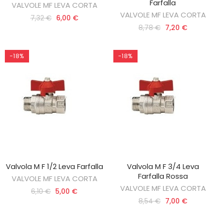
Farfalla
VALVOLE MF LEVA CORTA
VALVOLE MF LEVA CORTA
7,32 €
6,00 €
8,78 €
7,20 €
-18%
-18%
Valvola M F 1/2 Leva Farfalla
Valvola M F 3/4 Leva
AGGIUNGI AL CARRELLO
AGGIUNGI AL CARRELLO
Farfalla Rossa
VALVOLE MF LEVA CORTA
VALVOLE MF LEVA CORTA
6,10 €
5,00 €
8,54 €
7,00 €