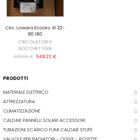
Circ. Lowara Ecocirc Xl 32-
AGGIUNGI AL CARRELLO
80 180
CIRCOLATORI E
BOCCHETTONI
668,56 €
548,22 €
PRODOTTI
MATERIALE ELETTRICO
ATTREZZATURA
CLIMATIZZAZIONE
CALDAIE PANNELLI SOLARI ACCESSORI
TUBAZIONI SCARICO FUMI CALDAIE STUFE
VALVOLE PER RADIATORI - OGIVE - ROSETTE