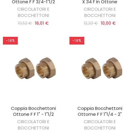
Ottone F F 3/4-1"1/2
X 34 F In Ottone
CIRCOLATORI E
CIRCOLATORI E
BOCCHETTONI
BOCCHETTONI
19,52 €
16,01 €
12,20 €
10,00 €
-18%
-18%
Coppia Bocchettoni
Coppia Bocchettoni
AGGIUNGI AL CARRELLO
AGGIUNGI AL CARRELLO
Ottone F F 1" - 1"1/2
Ottome F F 1"1/4 - 2"
CIRCOLATORI E
CIRCOLATORI E
BOCCHETTONI
BOCCHETTONI