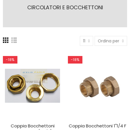
CIRCOLATORI E BOCCHETTONI
11
Ordina per
-18%
-18%
Coppia Bocchettoni
Coppia Bocchettoni 1"1/4 F
AGGIUNGI AL CARRELLO
AGGIUNGI AL CARRELLO