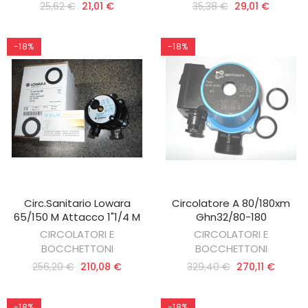
25,62 €
21,01 €
35,38 €
29,01 €
-18%
-18%
Circ.sanitario Lowara
Circolatore A 80/180xm
AGGIUNGI AL CARRELLO
AGGIUNGI AL CARRELLO
65/150 M Attacco 1"1/4 M
Ghn32/80-180
CIRCOLATORI E
CIRCOLATORI E
BOCCHETTONI
BOCCHETTONI
256,20 €
210,08 €
329,40 €
270,11 €
-18%
-18%