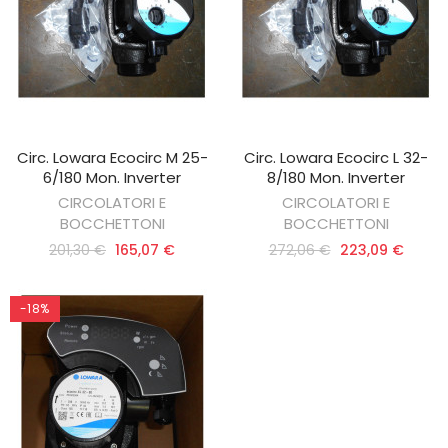
Circ. Lowara Ecocirc M 25-
Circ. Lowara Ecocirc L 32-
AGGIUNGI AL CARRELLO
AGGIUNGI AL CARRELLO
6/180 Mon. Inverter
8/180 Mon. Inverter
CIRCOLATORI E
CIRCOLATORI E
BOCCHETTONI
BOCCHETTONI
201,30 €
165,07 €
272,06 €
223,09 €
-18%