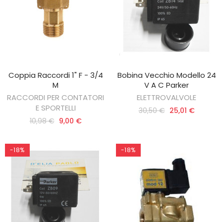
Coppia Raccordi 1" F - 3/4
Bobina Vecchio Modello 24
AGGIUNGI AL CARRELLO
AGGIUNGI AL CARRELLO
M
V A C Parker
RACCORDI PER CONTATORI
ELETTROVALVOLE
E SPORTELLI
30,50 €
25,01 €
10,98 €
9,00 €
-18%
-18%