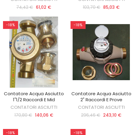
74,42 €
61,02 €
103,70 €
85,03 €
-18%
-18%
Contatore Acqua Asciutto
Contatore Acqua Asciutto
AGGIUNGI AL CARRELLO
AGGIUNGI AL CARRELLO
1"1/2 Raccordi E Mid
2" Raccordi E Prove
CONTATORI ASCIUTTI
CONTATORI ASCIUTTI
170,80 €
140,06 €
296,46 €
243,10 €
-18%
-18%