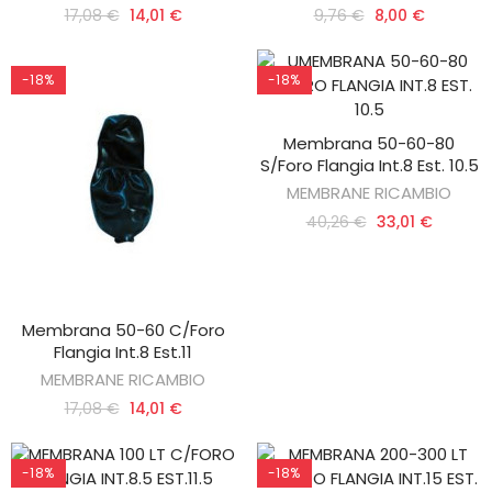
17,08 €
14,01 €
9,76 €
8,00 €
-18%
-18%
Membrana 50-60-80
AGGIUNGI AL CARRELLO
S/foro Flangia Int.8 Est. 10.5
MEMBRANE RICAMBIO
40,26 €
33,01 €
Membrana 50-60 C/foro
AGGIUNGI AL CARRELLO
Flangia Int.8 Est.11
MEMBRANE RICAMBIO
17,08 €
14,01 €
-18%
-18%