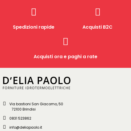
Spedizioni rapide
Acquisti B2C
Acquisti ora e paghi a rate
Via bastioni San Giacomo, 50
72100 Brindisi
0831 523862
info@deliapaolo.it