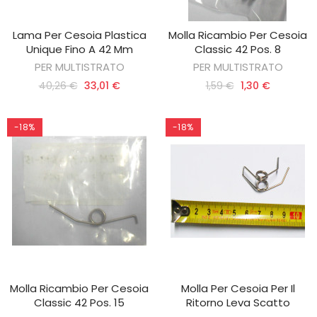
Lama Per Cesoia Plastica
Molla Ricambio Per Cesoia
AGGIUNGI AL CARRELLO
AGGIUNGI AL CARRELLO
Unique Fino A 42 Mm
Classic 42 Pos. 8
PER MULTISTRATO
PER MULTISTRATO
40,26 €
33,01 €
1,59 €
1,30 €
-18%
-18%
Molla Ricambio Per Cesoia
Molla Per Cesoia Per Il
AGGIUNGI AL CARRELLO
AGGIUNGI AL CARRELLO
Classic 42 Pos. 15
Ritorno Leva Scatto