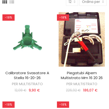
12
Ordina per
-18%
-18%
Calibratore Svasatore A
Piegatubi Alpem
AGGIUNGI AL CARRELLO
AGGIUNGI AL CARRELLO
Stella 16-20-26
Multistrato Mm 16 20 26
PER MULTISTRATO
PER MULTISTRATO
12,08 €
9,90 €
226,92 €
186,07 €
-18%
-18%