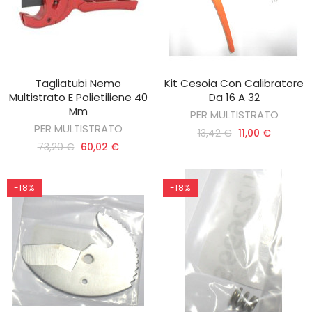
Tagliatubi Nemo
Kit Cesoia Con Calibratore
AGGIUNGI AL CARRELLO
AGGIUNGI AL CARRELLO
Multistrato E Polietiliene 40
Da 16 A 32
Mm
PER MULTISTRATO
PER MULTISTRATO
13,42 €
11,00 €
73,20 €
60,02 €
-18%
-18%