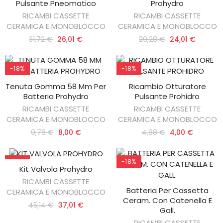
Pulsante Pneomatico
Prohydro
RICAMBI CASSETTE
RICAMBI CASSETTE
CERAMICA E MONOBLOCCO
CERAMICA E MONOBLOCCO
31,72 €
26,01 €
29,28 €
24,01 €
-18%
-18%
Tenuta Gomma 58 Mm Per
Ricambio Otturatore
AGGIUNGI AL CARRELLO
AGGIUNGI AL CARRELLO
Batteria Prohydro
Pulsante Prohidro
RICAMBI CASSETTE
RICAMBI CASSETTE
CERAMICA E MONOBLOCCO
CERAMICA E MONOBLOCCO
9,76 €
8,00 €
4,88 €
4,00 €
-18%
-18%
Kit Valvola Prohydro
AGGIUNGI AL CARRELLO
RICAMBI CASSETTE
Batteria Per Cassetta
CERAMICA E MONOBLOCCO
AGGIUNGI AL CARRELLO
Ceram. Con Catenella E
45,14 €
37,01 €
Gall.
RICAMBI CASSETTE