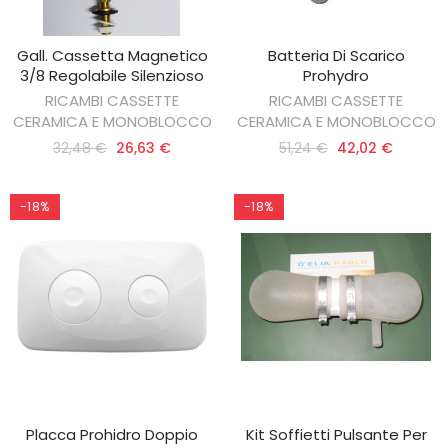
Gall. Cassetta Magnetico
Batteria Di Scarico
AGGIUNGI AL CARRELLO
AGGIUNGI AL CARRELLO
3/8 Regolabile Silenzioso
Prohydro
RICAMBI CASSETTE
RICAMBI CASSETTE
CERAMICA E MONOBLOCCO
CERAMICA E MONOBLOCCO
32,48 €
26,63 €
51,24 €
42,02 €
-18%
-18%
Placca Prohidro Doppio
Kit Soffietti Pulsante Per
AGGIUNGI AL CARRELLO
AGGIUNGI AL CARRELLO