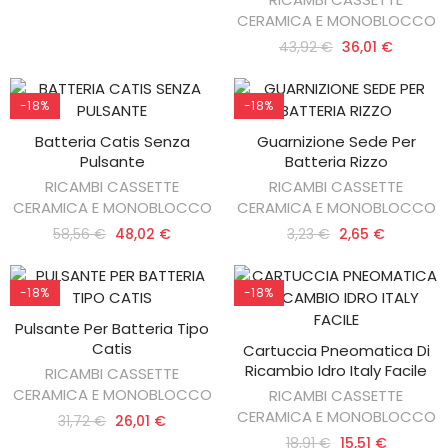
CERAMICA E MONOBLOCCO
43,92 €
36,01 €
-18%
-18%
Batteria Catis Senza
Guarnizione Sede Per
AGGIUNGI AL CARRELLO
AGGIUNGI AL CARRELLO
Pulsante
Batteria Rizzo
RICAMBI CASSETTE
RICAMBI CASSETTE
CERAMICA E MONOBLOCCO
CERAMICA E MONOBLOCCO
58,56 €
48,02 €
3,23 €
2,65 €
-18%
-18%
Pulsante Per Batteria Tipo
AGGIUNGI AL CARRELLO
Catis
Cartuccia Pneomatica Di
AGGIUNGI AL CARRELLO
Ricambio Idro Italy Facile
RICAMBI CASSETTE
CERAMICA E MONOBLOCCO
RICAMBI CASSETTE
CERAMICA E MONOBLOCCO
31,72 €
26,01 €
18,91 €
15,51 €