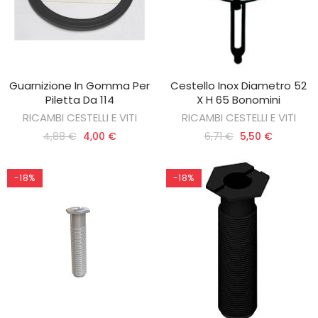
Guarnizione In Gomma Per
Cestello Inox Diametro 52
AGGIUNGI AL CARRELLO
AGGIUNGI AL CARRELLO
Piletta Da 114
X H 65 Bonomini
RICAMBI CESTELLI E VITI
RICAMBI CESTELLI E VITI
4,88 €
4,00 €
6,71 €
5,50 €
-18%
-18%