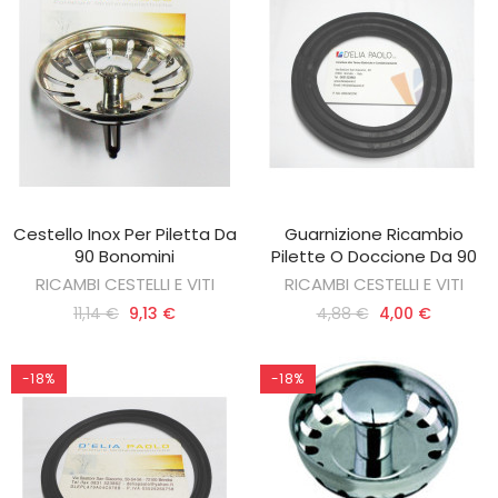
Cestello Inox Per Piletta Da
Guarnizione Ricambio
AGGIUNGI AL CARRELLO
AGGIUNGI AL CARRELLO
90 Bonomini
Pilette O Doccione Da 90
RICAMBI CESTELLI E VITI
RICAMBI CESTELLI E VITI
11,14 €
9,13 €
4,88 €
4,00 €
-18%
-18%