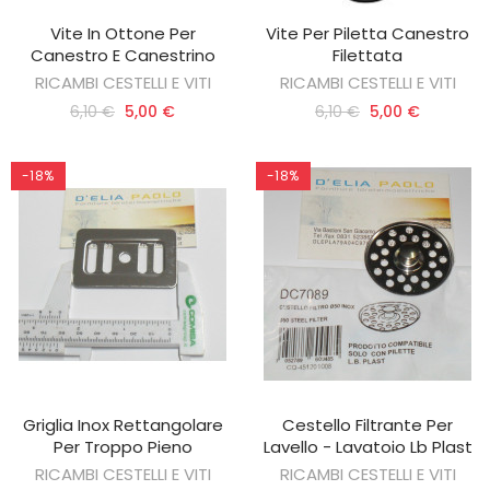
Vite In Ottone Per
Vite Per Piletta Canestro
AGGIUNGI AL CARRELLO
AGGIUNGI AL CARRELLO
Canestro E Canestrino
Filettata
RICAMBI CESTELLI E VITI
RICAMBI CESTELLI E VITI
6,10 €
5,00 €
6,10 €
5,00 €
-18%
-18%
Griglia Inox Rettangolare
Cestello Filtrante Per
AGGIUNGI AL CARRELLO
AGGIUNGI AL CARRELLO
Per Troppo Pieno
Lavello - Lavatoio Lb Plast
RICAMBI CESTELLI E VITI
RICAMBI CESTELLI E VITI