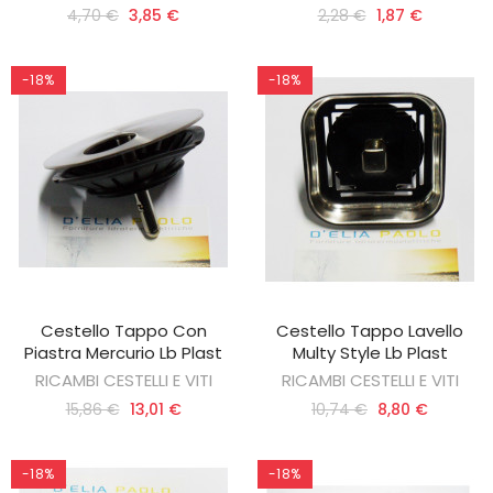
4,70 €
3,85 €
2,28 €
1,87 €
-18%
-18%
Cestello Tappo Con
Cestello Tappo Lavello
AGGIUNGI AL CARRELLO
AGGIUNGI AL CARRELLO
Piastra Mercurio Lb Plast
Multy Style Lb Plast
RICAMBI CESTELLI E VITI
RICAMBI CESTELLI E VITI
15,86 €
13,01 €
10,74 €
8,80 €
-18%
-18%