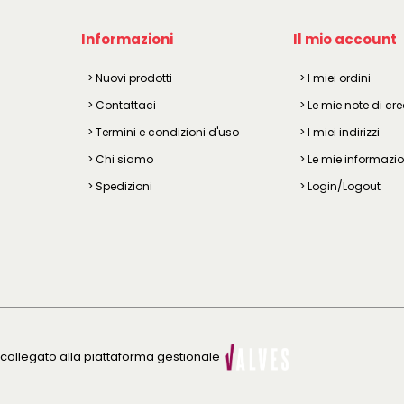
Informazioni
Il mio account
> Nuovi prodotti
> I miei ordini
> Contattaci
> Le mie note di cre
> Termini e condizioni d'uso
> I miei indirizzi
> Chi siamo
> Le mie informazio
> Spedizioni
> Login/Logout
e collegato alla piattaforma gestionale