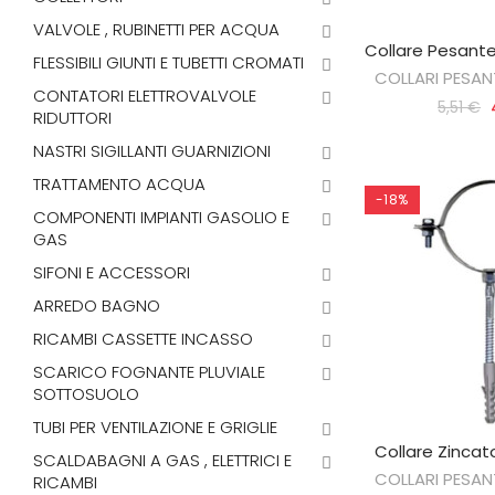
VALVOLE , RUBINETTI PER ACQUA
Collare Pesante
AGGIUNGI 
FLESSIBILI GIUNTI E TUBETTI CROMATI
COLLARI PESANT
CONTATORI ELETTROVALVOLE
5,51 €
RIDUTTORI
NASTRI SIGILLANTI GUARNIZIONI
TRATTAMENTO ACQUA
-18%
COMPONENTI IMPIANTI GASOLIO E
GAS
SIFONI E ACCESSORI
ARREDO BAGNO
RICAMBI CASSETTE INCASSO
SCARICO FOGNANTE PLUVIALE
SOTTOSUOLO
TUBI PER VENTILAZIONE E GRIGLIE
Collare Zincat
AGGIUNGI 
SCALDABAGNI A GAS , ELETTRICI E
COLLARI PESANT
RICAMBI