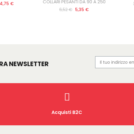
COLLARI PESANTI DA 90 A 250
4,75 €
6,52 €
5,35 €
TRA NEWSLETTER
Acquisti B2C