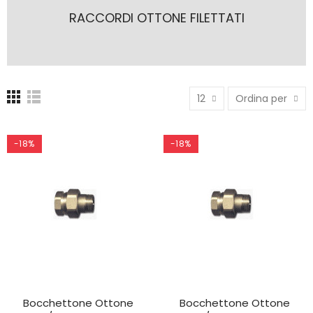
RACCORDI OTTONE FILETTATI
12
Ordina per
-18%
-18%
Bocchettone Ottone
Bocchettone Ottone
AGGIUNGI AL CARRELLO
AGGIUNGI AL CARRELLO