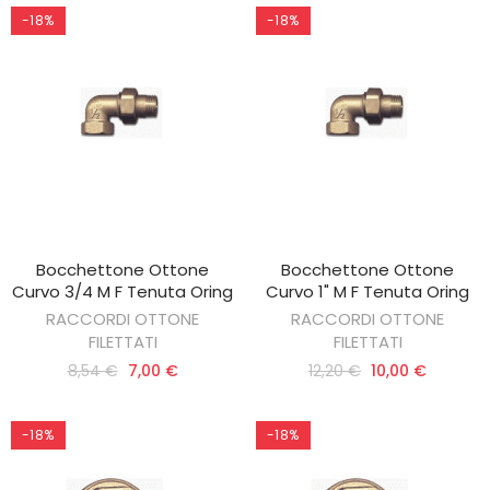
-18%
-18%
Bocchettone Ottone
Bocchettone Ottone
AGGIUNGI AL CARRELLO
AGGIUNGI AL CARRELLO
Curvo 3/4 M F Tenuta Oring
Curvo 1" M F Tenuta Oring
RACCORDI OTTONE
RACCORDI OTTONE
FILETTATI
FILETTATI
8,54 €
7,00 €
12,20 €
10,00 €
-18%
-18%