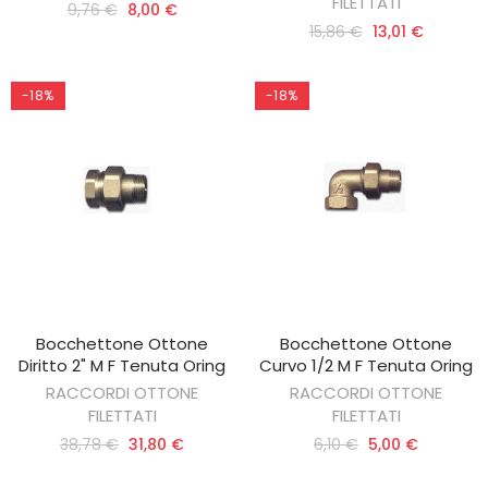
FILETTATI
9,76 €
8,00 €
15,86 €
13,01 €
-18%
-18%
Bocchettone Ottone
Bocchettone Ottone
AGGIUNGI AL CARRELLO
AGGIUNGI AL CARRELLO
Diritto 2" M F Tenuta Oring
Curvo 1/2 M F Tenuta Oring
RACCORDI OTTONE
RACCORDI OTTONE
FILETTATI
FILETTATI
38,78 €
31,80 €
6,10 €
5,00 €