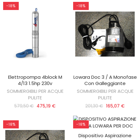
-18%
-18%
Elettropompa 4block M
Lowara Doc 3 / A Monofase
AGGIUNGI AL CARRELLO
AGGIUNGI AL CARRELLO
4/13 1.5hp 230v
Con Galleggiante
SOMMERGIBILI PER ACQUE
SOMMERGIBILI PER ACQUE
PULITE
PULITE
579,50 €
475,19 €
201,30 €
165,07 €
-18%
-18%
Dispositivo Aspirazione
AGGIUNGI AL CARRELLO