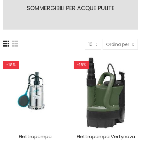
SOMMERGIBILI PER ACQUE PULITE
10
Ordina per
-18%
-18%
Elettropompa
Elettropompa Vertynova
AGGIUNGI AL CARRELLO
AGGIUNGI AL CARRELLO