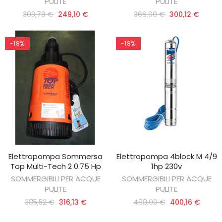
PULITE
PULITE
303,78 €
249,10 €
366,00 €
300,12 €
-18%
-18%
Elettropompa Sommersa
Elettropompa 4block M 4/9
AGGIUNGI AL CARRELLO
AGGIUNGI AL CARRELLO
Top Multi-Tech 2 0.75 Hp
1hp 230v
SOMMERGIBILI PER ACQUE
SOMMERGIBILI PER ACQUE
PULITE
PULITE
385,52 €
316,13 €
488,00 €
400,16 €