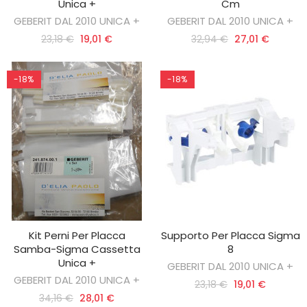
Unica +
Cm
GEBERIT DAL 2010 UNICA +
GEBERIT DAL 2010 UNICA +
23,18 €
19,01 €
32,94 €
27,01 €
-18%
-18%
Kit Perni Per Placca
Supporto Per Placca Sigma
AGGIUNGI AL CARRELLO
AGGIUNGI AL CARRELLO
Samba-Sigma Cassetta
8
Unica +
GEBERIT DAL 2010 UNICA +
GEBERIT DAL 2010 UNICA +
23,18 €
19,01 €
34,16 €
28,01 €