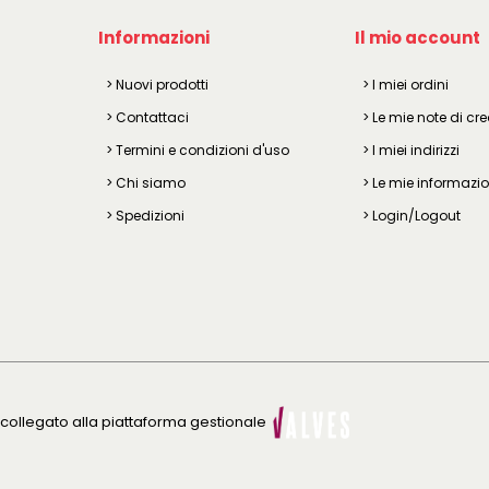
Informazioni
Il mio account
> Nuovi prodotti
> I miei ordini
> Contattaci
> Le mie note di cre
> Termini e condizioni d'uso
> I miei indirizzi
> Chi siamo
> Le mie informazio
> Spedizioni
> Login/Logout
e collegato alla piattaforma gestionale