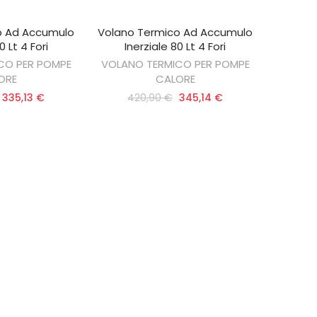
o Ad Accumulo
Volano Termico Ad Accumulo
AL CARRELLO
AGGIUNGI AL CARRELLO
0 Lt 4 Fori
Inerziale 80 Lt 4 Fori
CO PER POMPE
VOLANO TERMICO PER POMPE
ORE
CALORE
335,13 €
420,90 €
345,14 €