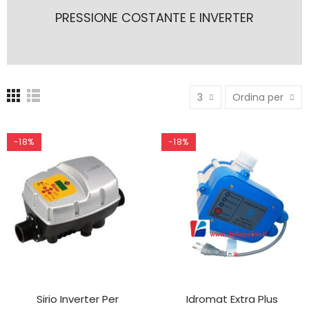
PRESSIONE COSTANTE E INVERTER
3
Ordina per
-18%
-18%
Sirio Inverter Per
Idromat Extra Plus
AGGIUNGI AL CARRELLO
AGGIUNGI AL CARRELLO